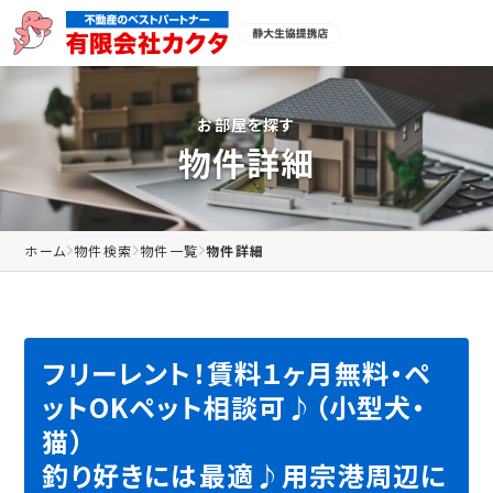
お部屋を探す
物件詳細
ホーム
物件検索
物件一覧
物件詳細
フリーレント！賃料１ヶ月無料・ペ
ットOKペット相談可♪（小型犬・
猫）
釣り好きには最適♪用宗港周辺に