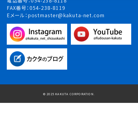
電話番号：054-238-8118
FAX番号：054-238-8119
Eメール：postmaster@kakuta-net.com
© 2025 KAKUTA CORPORATION.