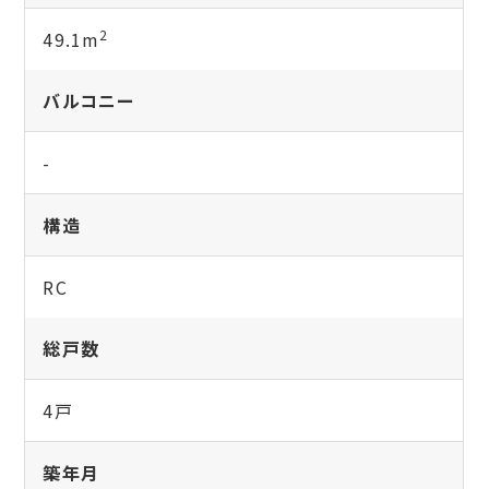
2
49.1m
バルコニー
-
構造
RC
総戸数
4戸
築年月