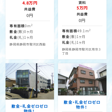
4.8万円
賃料
5万円
共益費
共益費
0円
0円
2
専有面積
0m
2
専有面積
49.1m
敷金
(敷)0ヶ月
敷金
(敷)1ヶ月
礼金
(礼)1ヶ月
礼金
(礼)1ヶ月
静岡県静岡市駿河区西脇
静岡県静岡市駿河区用宗３
丁目
敷金・礼金ゼロゼロ
敷金・礼金ゼロゼロ
物件！
物件！