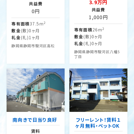
3.9万円
共益費
共益費
0円
1,000円
2
専有面積
37.5m
2
専有面積
26m
敷金
(敷)0ヶ月
敷金
(敷)0ヶ月
礼金
(礼)1ヶ月
礼金
(礼)0ヶ月
静岡県静岡市駿河区高松
静岡県静岡市駿河区八幡5
丁目
南向きで日当り良好
フリーレント！賃料１
ヶ月無料・ペットOK
賃料