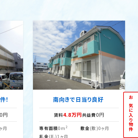
件！
南向きで日当り良好
お気に入り物件
00円
4.8万円
0円
賃料
共益費
2
0ヶ月
専有面積
0m
敷金
(敷)0ヶ月
礼金
(礼)1ヶ月