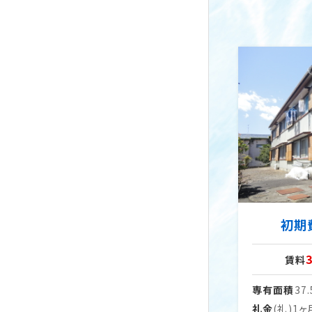
初期
賃料
専有面積
37
礼金
(礼)1ヶ