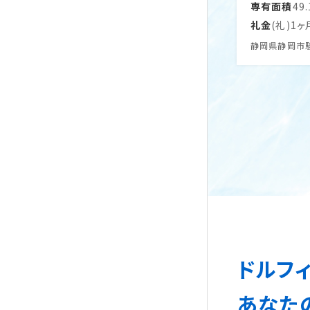
専有面積
49
礼金
(礼)1ヶ
静岡県静岡市
ドルフ
あなたの