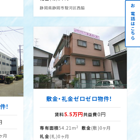
静岡県静岡市駿河区西脇
お電話はこちら
敷金・礼金ゼロゼロ物件！
件！
5.5万円
0円
賃料
共益費
円
2
専有面積
54.21m
敷金
(敷)0ヶ月
0ヶ月
礼金
(礼)0ヶ月