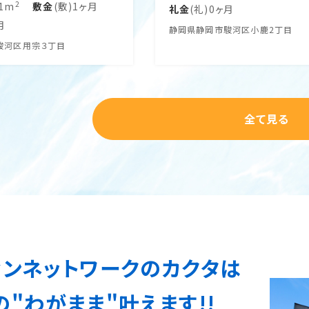
2
.1m
敷金
(敷)1ヶ月
礼金
(礼)0ヶ月
月
静岡県静岡市駿河区小鹿2丁目
駿河区用宗３丁目
全て見る
ィンネットワークのカクタは
"わがまま"叶えます!!