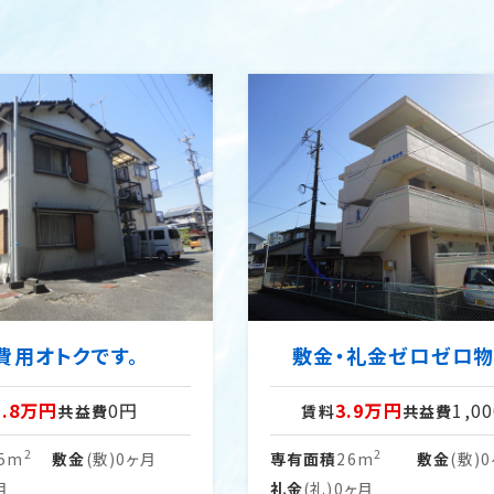
費用オトクです。
敷金・礼金ゼロゼロ物
3.8万円
0円
3.9万円
1,0
共益費
賃料
共益費
2
2
.5m
敷金
(敷)0ヶ月
専有面積
26m
敷金
(敷)
月
礼金
(礼)0ヶ月