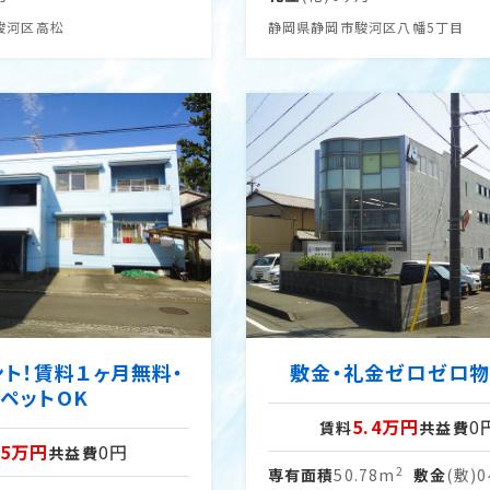
駿河区高松
静岡県静岡市駿河区八幡5丁目
ント！賃料１ヶ月無料・
敷金・礼金ゼロゼロ物
ペットOK
5.4万円
0
賃料
共益費
5万円
0円
共益費
2
専有面積
50.78m
敷金
(敷)