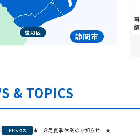
事
舗
駿河区
静岡市
S & TOPICS
1
★ ８月夏季休業のお知らせ ★
トピックス